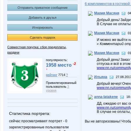
6 комплиментов в гостевой 
Отправить приватное сообщение
Мария Масяня
04
Добавить в друзья
Добрый день! Зайдит
В Случае не оплаты
Игнорировать
Мария Масяня
01
Сделать подарок
И можно же выйти н
« Комментарий отр
Совместная покупка: сбор предоплаты,
раздачи
Мария Масяня
01
Добрый день! Заказ 
популярность:
-2
отпуска и всё в это
1958 место
www.nn.ru/community/
↓
рейтинг
7714
?
Ильяна
27.08.2017
Привилегированный
Добрый вечер! Очен
пользователь
3
www.nn.ru/community/
уровня
anna-latakene
18.
ДД, ожидаю от вас о
www.nn.ru/community/s
В случае не оплаты,
Статистика портрета:
сейчас просматривают портрет - 0
Вы не авторизованы! Чтоб
зарегистрированные пользователи