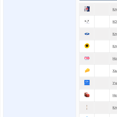
Кл
КО
Кл
Кл
Но
Ха
Уч
Не
Кл